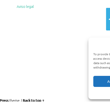
Aviso legal
To provide t
access devic
data such as
withdrawing 
A
Press
theme.
|
Back to top ↑