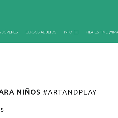
Y
S JÓVENES
CURSOS ADULTOS
INFO
PILATES TIME @IM
PARA NIÑOS
#ARTANDPLAY
OS