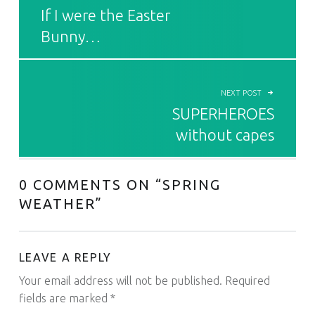
If I were the Easter
Bunny…
NEXT POST
SUPERHEROES
without capes
0 COMMENTS ON “
SPRING
WEATHER
”
LEAVE A REPLY
Your email address will not be published.
Required
fields are marked
*