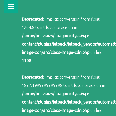
PRIMARY MENU
Deprecated
: Implicit conversion from float
1264.8 to int loses precision in
/home/boliviaizv/imaginocityes/wp-
content/plugins/jetpack/jetpack_vendor/automatti
image-cdn/src/class-image-cdn.php
on line
1108
Deprecated
: Implicit conversion from float
1897.1999999999998 to int loses precision in
/home/boliviaizv/imaginocityes/wp-
content/plugins/jetpack/jetpack_vendor/automatti
image-cdn/src/class-image-cdn.php
on line