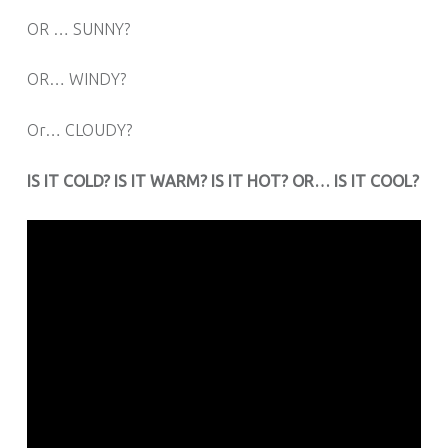
OR … SUNNY?
OR… WINDY?
Or… CLOUDY?
IS IT COLD? IS IT WARM? IS IT HOT? OR… IS IT COOL?