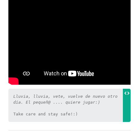
Lluvia, lluvia, vete, vuelve de nuevo otro 
día. El pequeñ@ .... quiere jugar:)
Take care and stay safe!:)