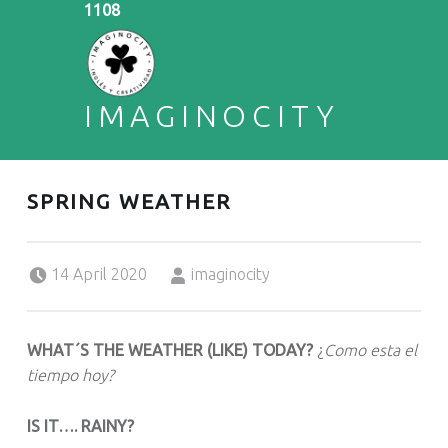
1108
IMAGINOCITY
ENGLISH & CREATIVITY
SPRING WEATHER
Posted on:
Written by:
14 April 2020
imaginocity
WHAT´S THE WEATHER (LIKE) TODAY?
¿
Como esta el
tiempo hoy?
IS IT…. RAINY?