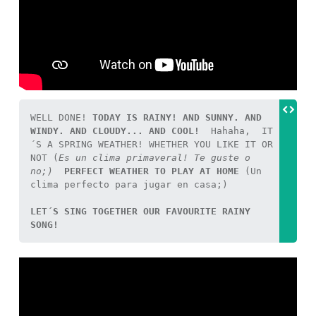
WELL DONE! 
TODAY IS RAINY! AND SUNNY. AND 
WINDY. AND CLOUDY... AND COOL! 
 Hahaha,  IT
´S A SPRING WEATHER! WHETHER YOU LIKE IT OR 
NOT (
Es un clima primaveral! Te guste o 
no;) 
PERFECT WEATHER TO PLAY AT HOME
 (Un 
clima perfecto para jugar en casa;) 

LET´S SING TOGETHER OUR FAVOURITE RAINY 
SONG! 