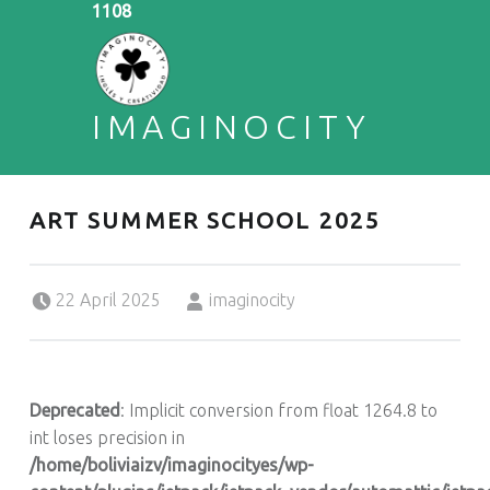
1108
IMAGINOCITY
ENGLISH & CREATIVITY
ART SUMMER SCHOOL 2025
Posted on:
Written by:
22 April 2025
imaginocity
Deprecated
: Implicit conversion from float 1264.8 to
int loses precision in
/home/boliviaizv/imaginocityes/wp-