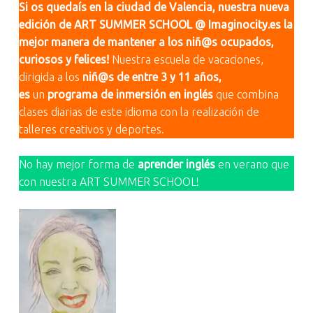
Si os quedaís en la ciudad de Valencia, nuestra nueva
edición de ART SUMMER SCHOOL @ Imaginocity.es la
mejor manera de mantener a los niñ@s ocupados,
curiosos y felices!
Nuestra escuela de vacaciones,
dirigida a los
niñ@s de entre 3 y 11 años,
es
un
programa de inmersión en inglés
que combina
clases diarias de este idioma con la realización de
talleres creativos y deportes.
No hay mejor forma de
aprender inglés
en verano que
con nuestra ART SUMMER SCHOOL!