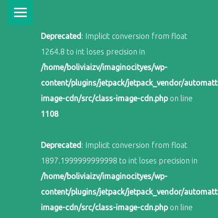
PRIMARY MENU
Deprecated
: Implicit conversion from float
1264.8 to int loses precision in
/home/boliviaizv/imaginocityes/wp-
content/plugins/jetpack/jetpack_vendor/automatti
image-cdn/src/class-image-cdn.php
on line
1108
Deprecated
: Implicit conversion from float
1897.1999999999998 to int loses precision in
/home/boliviaizv/imaginocityes/wp-
content/plugins/jetpack/jetpack_vendor/automatti
image-cdn/src/class-image-cdn.php
on line